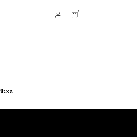
0
iltros.