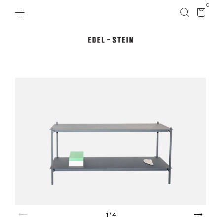
0
1
/
4