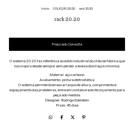
Início
.
COLEÇÃO 20.20
.
rack 20.20
rack 20.20
O sistema 20.20 faz referência ao estilo industrial do chão de fábrica que
nos inspira desde sempre, sem perder a leveza dos traços mínimos.
Material: aço carbono
Acabamento: pintura eletrostática
O sistema permite diversos arranjos de altura, comprimento e
espaçamento das prateleiras, entre em contato e solicite orçamento para
peça sob medida.
Designer: Rodrigo Edelstein
Prazo: 45 dias